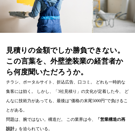
見積りの金額でしか勝負できない。
この言葉を、外壁塗装業の経営者か
ら何度聞いただろうか。
チラシ、ポータルサイト、折込広告、口コミ。 どれも一時的な
集客には効く。 しかし、「3社見積り」の文化が定着した今、 ど
んなに技術力があっても、最後は“価格の末尾5000円”で負けるこ
とがある。
問題は、腕ではない。構造だ。 この業界は今、
「営業構造の再
設計」
を迫られている。